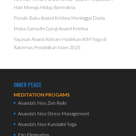
Hari Menuju Hidup Bermakna
Penulis Buku Anand Krishna Meninggal Dunia
Maha-Samadhi Guruji Anand Krishna
Yayasan Anand Ashram Hadirkan AIM Yoga di
Rakernas Pendidikan Islam 2025
INNER PEACE
MEDITATION PROGAMS
Ananda's Neo Zen Reiki
Ananda's Neo Stress Management
Ananda's Neo Kundalini Yoga
Ego Elimination